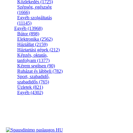
Közlekedés
(1725)
Szépség, egészség
(1666)
Egyéb szolgáltatás
(11145)
Egyéb
(13968)
Bútor
(898)
Elektronika
(2562)
Háziállat
(2159)
Háztartási gépek
(212)
Képzés, oktatás,
tanfolyam
(1377)
Kérem segítsen
(90)
Ruházat és lábbeli
(782)
Sport, szabadidő,
szabadidős
(765)
Üzletek
(821)
Egyéb
(4302)