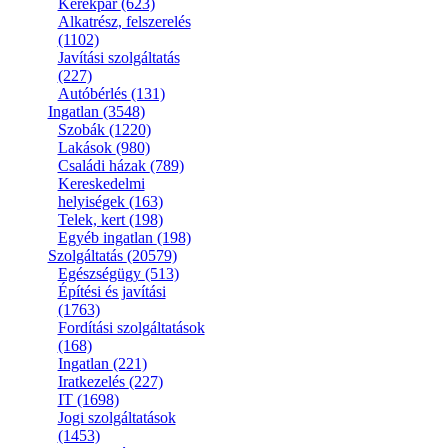
Kerékpár
(623)
Alkatrész, felszerelés
(1102)
Javítási szolgáltatás
(227)
Autóbérlés
(131)
Ingatlan
(3548)
Szobák
(1220)
Lakások
(980)
Családi házak
(789)
Kereskedelmi
helyiségek
(163)
Telek, kert
(198)
Egyéb ingatlan
(198)
Szolgáltatás
(20579)
Egészségügy
(513)
Építési és javítási
(1763)
Fordítási szolgáltatások
(168)
Ingatlan
(221)
Iratkezelés
(227)
IT
(1698)
Jogi szolgáltatások
(1453)