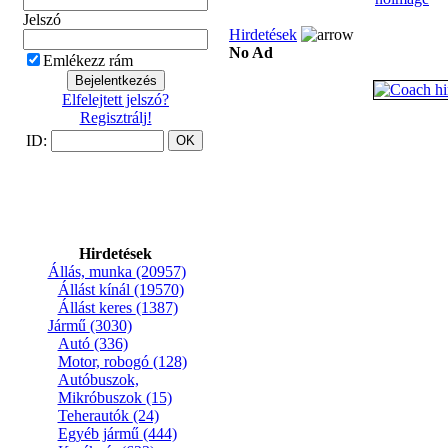
Jelszó
Hirdetések
No Ad
Emlékezz rám
Elfelejtett jelszó?
Regisztrálj!
ID:
Hirdetések
Állás, munka
(20957)
Állást kínál
(19570)
Állást keres
(1387)
Jármű
(3030)
Autó
(336)
Motor, robogó
(128)
Autóbuszok,
Mikróbuszok
(15)
Teherautók
(24)
Egyéb jármű
(444)