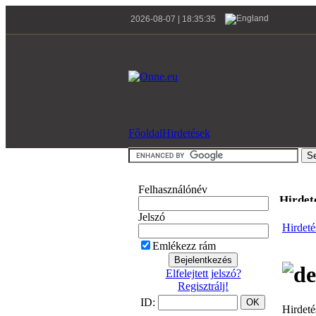
2026-08-07 | 18:35:35
Főoldal
Hirdetések
Felhasználónév
Hirdet
Jelszó
Hirdeté
Emlékezz rám
Elfelejtett jelszó?
Regisztrálj!
ID:
Hirdeté