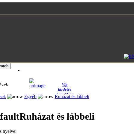
ések
Vip
hirdetés
beküldése
sek
Egyéb
Ruházat és lábbeli
Ruházat és lábbeli
s nyelve: