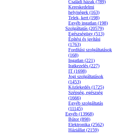
Családi házak
(789)
Kereskedelmi
helyiségek
(163)
Telek, kert
(198)
Egyéb ingatlan
(198)
Szolgáltatás
(20579)
Egészségügy
(513)
Építési és javítási
(1763)
Fordítási szolgáltatások
(168)
Ingatlan
(221)
Iratkezelés
(227)
IT
(1698)
Jogi szolgáltatások
(1453)
Közlekedés
(1725)
Szépség, egészség
(1666)
Egyéb szolgáltatás
(11145)
Egyéb
(13968)
Bútor
(898)
Elektronika
(2562)
Háziállat
(2159)