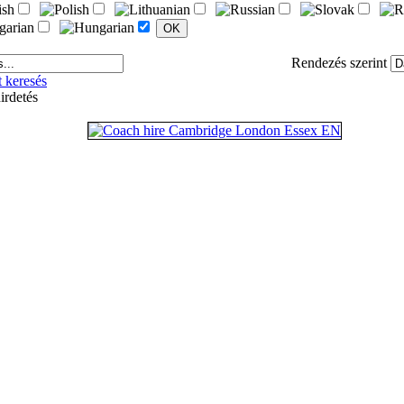
Rendezés szerint
t keresés
irdetés