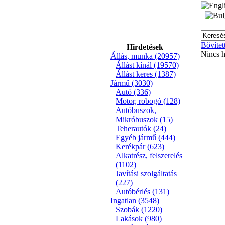
Bővítet
Hirdetések
Nincs h
Állás, munka
(20957)
Állást kínál
(19570)
Állást keres
(1387)
Jármű
(3030)
Autó
(336)
Motor, robogó
(128)
Autóbuszok,
Mikróbuszok
(15)
Teherautók
(24)
Egyéb jármű
(444)
Kerékpár
(623)
Alkatrész, felszerelés
(1102)
Javítási szolgáltatás
(227)
Autóbérlés
(131)
Ingatlan
(3548)
Szobák
(1220)
Lakások
(980)