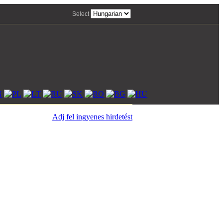
Select
Adj fel ingyenes hirdetést