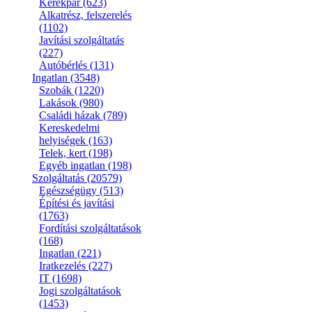
Kerékpár
(623)
Alkatrész, felszerelés
(1102)
Javítási szolgáltatás
(227)
Autóbérlés
(131)
Ingatlan
(3548)
Szobák
(1220)
Lakások
(980)
Családi házak
(789)
Kereskedelmi
helyiségek
(163)
Telek, kert
(198)
Egyéb ingatlan
(198)
Szolgáltatás
(20579)
Egészségügy
(513)
Építési és javítási
(1763)
Fordítási szolgáltatások
(168)
Ingatlan
(221)
Iratkezelés
(227)
IT
(1698)
Jogi szolgáltatások
(1453)