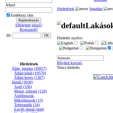
Jelszó
Hirdetések
Ingatlan
Emlékezz rám
Lakáso
Elfelejtett jelszó?
Regisztrálj!
ID:
Hirdetés nyelve:
Bővített keresés
Hirdetések
Nincs hirdetés
Állás, munka
(20957)
Állást kínál
(19570)
Állást keres
(1387)
Jármű
(3030)
Autó
(336)
Motor, robogó
(128)
Autóbuszok,
Mikróbuszok
(15)
Teherautók
(24)
Egyéb jármű
(444)