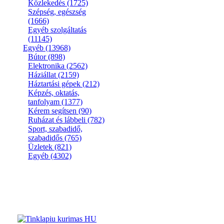
Közlekedés
(1725)
Szépség, egészség
(1666)
Egyéb szolgáltatás
(11145)
Egyéb
(13968)
Bútor
(898)
Elektronika
(2562)
Háziállat
(2159)
Háztartási gépek
(212)
Képzés, oktatás,
tanfolyam
(1377)
Kérem segítsen
(90)
Ruházat és lábbeli
(782)
Sport, szabadidő,
szabadidős
(765)
Üzletek
(821)
Egyéb
(4302)