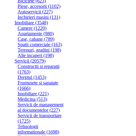
Biciclete
(623)
Piese, accesorii
(1102)
Autoservicii
(227)
Inchirieri masini
(131)
Imobiliare
(3548)
Camere
(1220)
Apartamente
(980)
Case, cabane
(789)
Spatii comerciale
(163)
Terenuri, gradini
(198)
Alte incaperi
(198)
Servicii
(20579)
Constructii si reparatii
(1763)
Dreptul
(1453)
Frumusete si sanatate
(1666)
Imobiliare
(221)
Medicina
(513)
Servicii de management
al documentelor
(227)
Servicii de transportare
(1725)
Tehnologii
informationale
(1698)