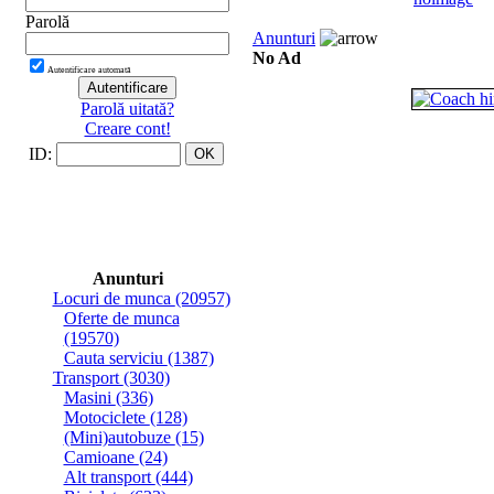
Parolă
Anunturi
No Ad
Autentificare automată
Parolă uitată?
Creare cont!
ID:
Anunturi
Locuri de munca
(20957)
Oferte de munca
(19570)
Cauta serviciu
(1387)
Transport
(3030)
Masini
(336)
Motociclete
(128)
(Мini)аutobuze
(15)
Camioane
(24)
Alt transport
(444)