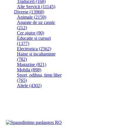
Traduceri
(168)
Alte Servicii
(11145)
Diverse
(13968)
Animale
(2159)
Aparate de uz casnic
(212)
Cer ajutor
(90)
Educatie si cursuri
(1377)
Electronica
(2562)
Haine si incaltaminte
(782)
Magazine
(821)
Мobila
(898)
Sport, odihna, timp liber
(765)
Altele
(4302)